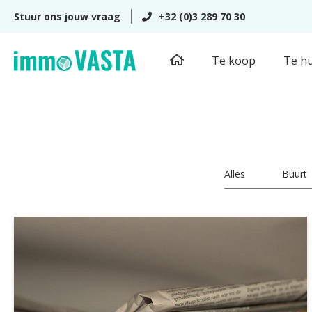
Stuur ons jouw vraag
+32 (0)3 289 70 30
Te koop
Te h
Alles
Buurt