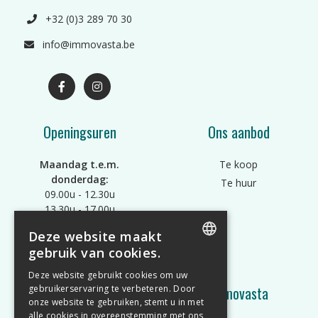
+32 (0)3 289 70 30
info@immovasta.be
Openingsuren
Ons aanbod
Maandag t.e.m.
Te koop
donderdag:
Te huur
09.00u - 12.30u
13.30u - 17.00u
Vrijdag:
Deze website maakt
09.00u - 12.30u
gebruik van cookies.
Of op afspraak
ENGLISH
Deze website gebruikt cookies om uw
Wat doen we?
Immovasta
gebruikerservaring te verbeteren. Door
DUTCH
onze website te gebruiken, stemt u in met
alle cookies in overeenstemming met ons